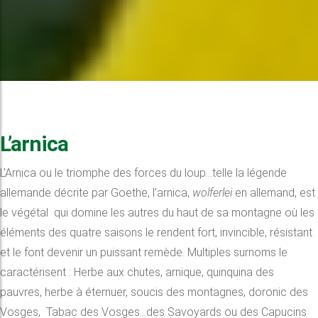
L’arnica
L’Arnica ou le triomphe des forces du loup…telle la légende
allemande décrite par Goethe, l’arnica,
wolferlei
en allemand, est
le végétal qui domine les autres du haut de sa montagne où les
éléments des quatre saisons le rendent fort, invincible, résistant
et le font devenir un puissant remède. Multiples surnoms le
caractérisent : Herbe aux chutes, arnique, quinquina des
pauvres, herbe à éternuer, soucis des montagnes, doronic des
Vosges, Tabac des Vosges…des Savoyards ou des Capucins