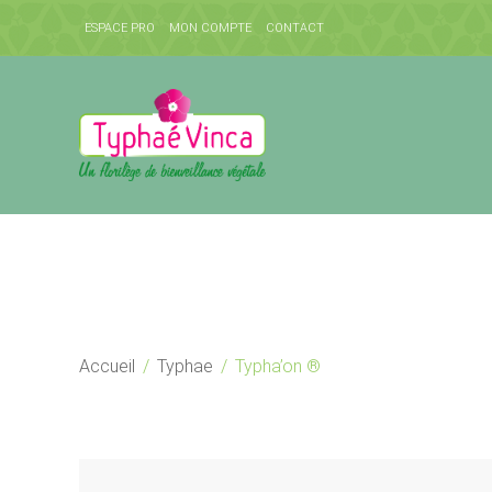
ESPACE PRO
MON COMPTE
CONTACT
Accueil
/
Typhae
/
Typha’on ®