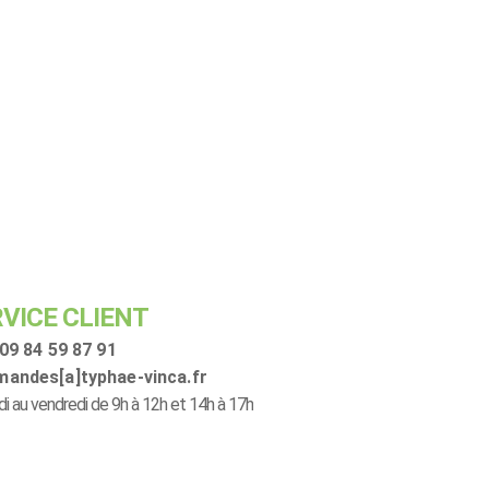
VICE CLIENT
09 84 59 87 91
andes[a]typhae-vinca.fr
di au vendredi de 9h à 12h et 14h à 17h