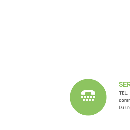
SER
TEL. 
comm
Du lun