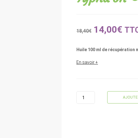
14,00
€
TT
18,40
€
Huile 100 ml de récupération 
En savoir +
QUANTITÉ
AJOUTER